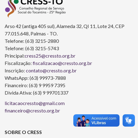
Arso 42 (antiga 405 sul), Alameda 32, QI 11, Lote 24, CEP
77.015.648, Palmas - TO.
Telefone: (63) 3215-2880
Telefone: (63) 3215-5743
Principal:
cress25@cressto.org.br
Fiscalização:
fiscalizacao@cressto.org.br
Inscrição:
contato@cressto.org.br
WhatsApp: (63) 99973-7888
Financeiro: (63) 9 9959 7395
Divida Ativa: (63) 9 99701337
licitacaocressto@gmail.com
financeiro@cressto.org.br
SOBRE O CRESS