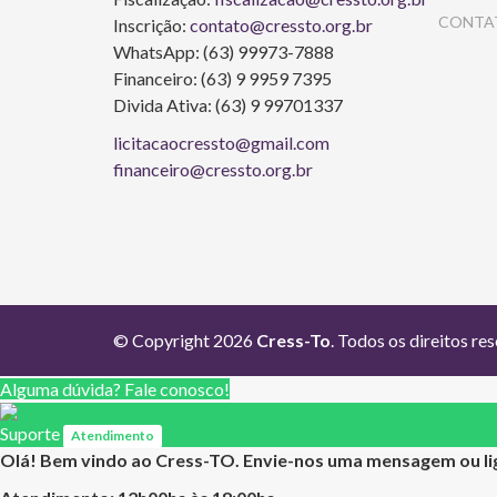
CONTA
Inscrição:
contato@cressto.org.br
WhatsApp: (63) 99973-7888
Financeiro: (63) 9 9959 7395
Divida Ativa: (63) 9 99701337
licitacaocressto@gmail.com
financeiro@cressto.org.br
© Copyright 2026
Cress-To
. Todos os direitos re
Alguma dúvida? Fale conosco!
Suporte
Atendimento
Olá! Bem vindo ao Cress-TO. Envie-nos uma mensagem ou lig