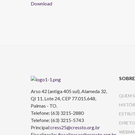
Download
SOBRE
Arso 42 (antiga 405 sul), Alameda 32,
QUEM 
QI 11, Lote 24, CEP 77.015.648,
HISTÓR
Palmas - TO.
Telefone: (63) 3215-2880
ESTRU
Telefone: (63) 3215-5743
DIRETO
Principal:
cress25@cressto.org.br
WEBMA
Fiscalização:
fiscalizacao@cressto.org.br